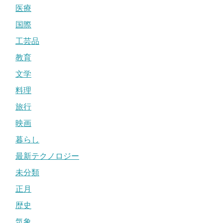
医療
国際
工芸品
教育
文学
料理
旅行
映画
暮らし
最新テクノロジー
未分類
正月
歴史
気象