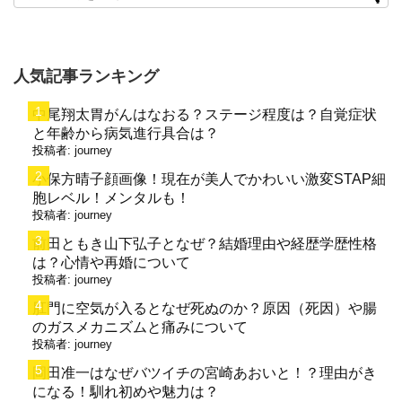
人気記事ランキング
中尾翔太胃がんはなおる？ステージ程度は？自覚症状
と年齢から病気進行具合は？
投稿者:
journey
小保方晴子顔画像！現在が美人でかわいい激変STAP細
胞レベル！メンタルも！
投稿者:
journey
前田ともき山下弘子となぜ？結婚理由や経歴学歴性格
は？心情や再婚について
投稿者:
journey
肛門に空気が入るとなぜ死ぬのか？原因（死因）や腸
のガスメカニズムと痛みについて
投稿者:
journey
岡田准一はなぜバツイチの宮崎あおいと！？理由がき
になる！馴れ初めや魅力は？