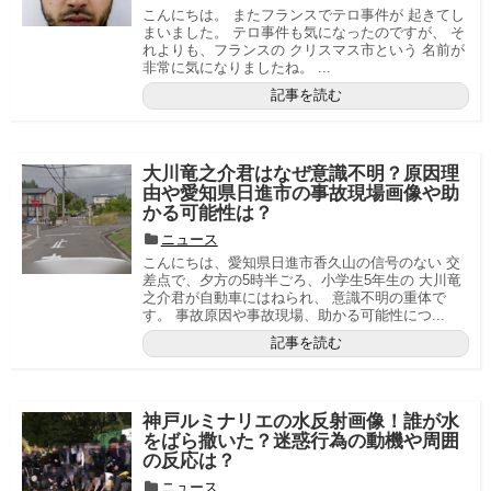
こんにちは。 またフランスでテロ事件が 起きてし
まいました。 テロ事件も気になったのですが、 そ
れよりも、フランスの クリスマス市という 名前が
非常に気になりましたね。 ...
記事を読む
大川竜之介君はなぜ意識不明？原因理
由や愛知県日進市の事故現場画像や助
かる可能性は？
ニュース
こんにちは、愛知県日進市香久山の信号のない 交
差点で、夕方の5時半ごろ、小学生5年生の 大川竜
之介君が自動車にはねられ、 意識不明の重体で
す。 事故原因や事故現場、助かる可能性につ...
記事を読む
神戸ルミナリエの水反射画像！誰が水
をばら撒いた？迷惑行為の動機や周囲
の反応は？
ニュース