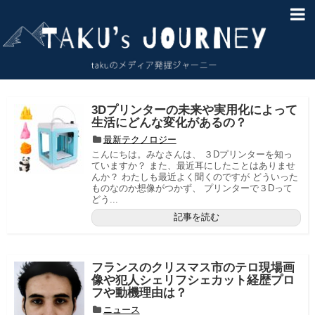
HOME
About
サイトマップ
3Dプリンターの未来や実用化によって
生活にどんな変化があるの？
お問い合わせ
最新テクノロジー
こんにちは。みなさんは、 ３Dプリンターを知っ
免責事項
ていますか？ また、最近耳にしたことはありませ
んか？ わたしも最近よく聞くのですが どういった
ものなのか想像がつかず、 プリンターで３Dって
どう...
記事を読む
フランスのクリスマス市のテロ現場画
像や犯人シェリフシェカット経歴プロ
フや動機理由は？
ニュース