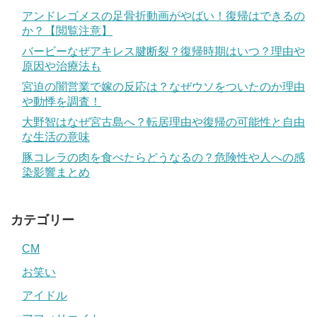
アンドレゴメスの足骨折動画がやばい！復帰はできるの
か？【閲覧注意】
バービーなぜアキレス腱断裂？復帰時期はいつ？理由や
原因や治療法も
宮迫の闇営業で嫁の反応は？なぜウソをついたのか理由
や動悸を調査！
大野智はなぜ宮古島へ？転居理由や復帰の可能性と自由
な生活の意味
豚コレラの肉を食べたらどうなるの？危険性や人への感
染影響まとめ
カテゴリー
CM
お笑い
アイドル