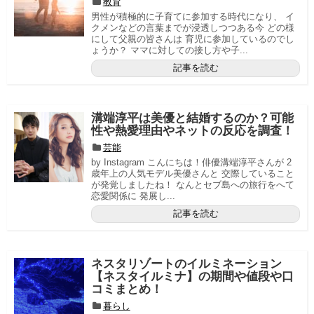
教育
男性が積極的に子育てに参加する時代になり、 イ
クメンなどの言葉までが浸透しつつある今 どの様
にして父親の皆さんは 育児に参加しているのでし
ょうか？ ママに対しての接し方や子...
記事を読む
溝端淳平は美優と結婚するのか？可能
性や熱愛理由やネットの反応を調査！
芸能
by Instagram こんにちは！俳優溝端淳平さんが 2
歳年上の人気モデル美優さんと 交際していること
が発覚しましたね！ なんとセブ島への旅行をへて
恋愛関係に 発展し...
記事を読む
ネスタリゾートのイルミネーション
【ネスタイルミナ】の期間や値段や口
コミまとめ！
暮らし