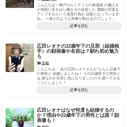
こんにちは！神戸のルミナリエの来場者 の幾人か
が地面に水をばら撒きその反射した 電飾の写真を
アップするという迷惑行為が 話題になっています
ね。 一体どのような画像が取れるのでしょう...
記事を読む
広田レオナの22歳年下の旦那（結婚相
手）の顔画像や名前は？馴れ初め魅力
も
芸能
こんにちは。 あの広田レオナさんが なんと22歳下
の男性と 結婚しましたね！ その22歳年下の男性と
は 誰なのか非常に気になりましたので 調べてみる
ことにしました！ ...
記事を読む
広田レオナはなぜ何度も結婚するの
か？理由や22歳年下の男性とは誰？顔
画像も！