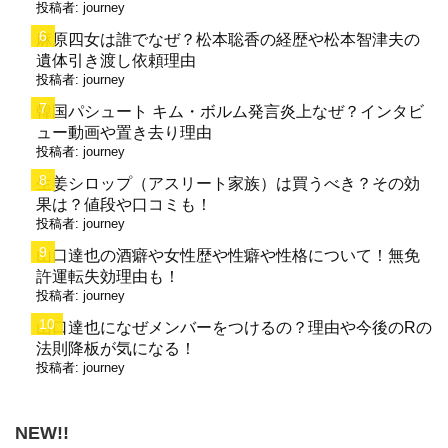
投稿者:
journey
麻原四女は誰でなぜ？松本聡香の経歴や松本智津夫の
遺体引き渡し依頼理由
投稿者:
journey
韓国パシュート キム・ボルム発言炎上なぜ？インタビ
ュー動画や置き去り理由
投稿者:
journey
生姜シロップ（アスリート家族）は買うべき？その効
果は？値段や口コミも！
投稿者:
journey
山口達也の酒癖や女性歴や性癖や性格について！無免
許運転失効理由も！
投稿者:
journey
山口達也になぜメンバーをつけるの？理由や今後のRの
法則降板が気になる！
投稿者:
journey
NEW!!