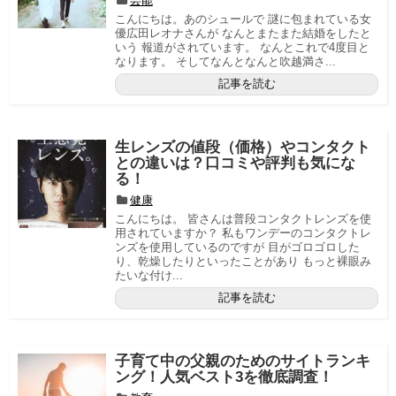
芸能
こんにちは。あのシュールで 謎に包まれている女
優広田レオナさんが なんとまたまた結婚をしたと
いう 報道がされています。 なんとこれで4度目と
なります。 そしてなんとなんと吹越満さ...
記事を読む
生レンズの値段（価格）やコンタクト
との違いは？口コミや評判も気にな
る！
健康
こんにちは。 皆さんは普段コンタクトレンズを使
用されていますか？ 私もワンデーのコンタクトレ
ンズを使用しているのですが 目がゴロゴロした
り、乾燥したりといったことがあり もっと裸眼み
たいな付け...
記事を読む
子育て中の父親のためのサイトランキ
ング！人気ベスト3を徹底調査！