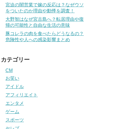
宮迫の闇営業で嫁の反応は？なぜウソ
をついたのか理由や動悸を調査！
大野智はなぜ宮古島へ？転居理由や復
帰の可能性と自由な生活の意味
豚コレラの肉を食べたらどうなるの？
危険性や人への感染影響まとめ
カテゴリー
CM
お笑い
アイドル
アフィリエイト
エンタメ
ゲーム
スポーツ
セレブ