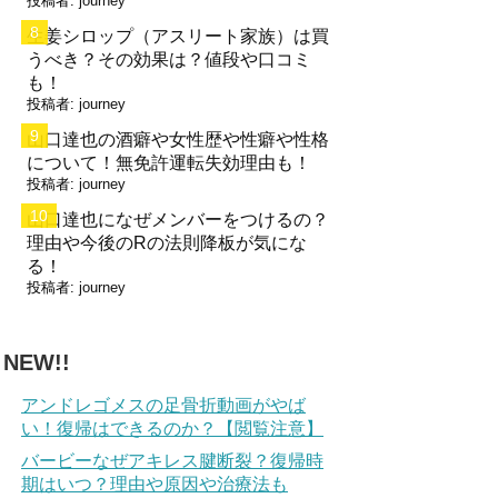
投稿者:
journey
生姜シロップ（アスリート家族）は買
うべき？その効果は？値段や口コミ
も！
投稿者:
journey
山口達也の酒癖や女性歴や性癖や性格
について！無免許運転失効理由も！
投稿者:
journey
山口達也になぜメンバーをつけるの？
理由や今後のRの法則降板が気にな
る！
投稿者:
journey
NEW!!
アンドレゴメスの足骨折動画がやば
い！復帰はできるのか？【閲覧注意】
バービーなぜアキレス腱断裂？復帰時
期はいつ？理由や原因や治療法も