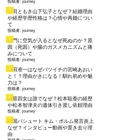
投稿者:
journey
前田ともき山下弘子となぜ？結婚理由
や経歴学歴性格は？心情や再婚につい
て
投稿者:
journey
肛門に空気が入るとなぜ死ぬのか？原
因（死因）や腸のガスメカニズムと痛
みについて
投稿者:
journey
岡田准一はなぜバツイチの宮崎あおい
と！？理由がきになる！馴れ初めや魅
力は？
投稿者:
journey
麻原四女は誰でなぜ？松本聡香の経歴
や松本智津夫の遺体引き渡し依頼理由
投稿者:
journey
韓国パシュート キム・ボルム発言炎上
なぜ？インタビュー動画や置き去り理
由