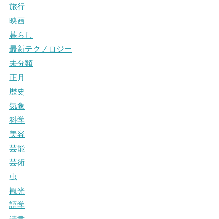
旅行
映画
暮らし
最新テクノロジー
未分類
正月
歴史
気象
科学
美容
芸能
芸術
虫
観光
語学