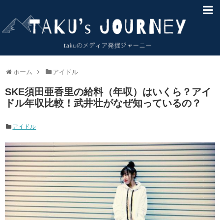
HOME
About
サイトマップ
ホーム
アイドル
SKE須田亜香里の給料（年収）はいくら？アイ
お問い合わせ
ドル年収比較！武井壮がなぜ知っているの？
免責事項
アイドル