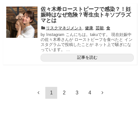
佐々木希ローストビーフで感染？！妊
娠時はなぜ危険？寄生虫トキソプラズ
マとは
リスクマネジメント
,
健康
,
芸能
,
食
by Instagram こんにちは。takuです。 現在妊娠中
の佐々木希さんが ローストビーフを食べたと イン
スタグラムで投稿したことが ネット上で騒ぎにな
っています。 ...
記事を読む
1
2
3
4