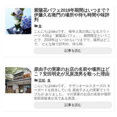
紫陽花パフェ2018年期間はいつまで？
伊藤久右衛門の場所や待ち時間や味評
判
食
こんにちはtakuです。 毎年人気の気になるスウィ
ーツ 今回は「紫陽花パフェ」。 期間限定というこ
とで、2018年は いつからいつまでで、場所はどこ
で、 どんな味で評判や、待ち時...
記事を読む
原由子の実家のお店の名前や場所はど
こ？安田明史が兄原茂男を殴った理由
芸能
,
食
こんにちはtakuです。 サザンオールスターズの キ
ーボードを担当している 原由子さんの実家でトラ
ブルが ありました。 その実家のお店の名前や場所
安田容疑者が兄である原茂...
記事を読む