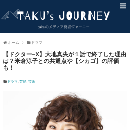
HOME
About
サイトマップ
ホーム
ドラマ
【ドクター−X】大地真央が１話で終了した理由
お問い合わせ
は？米倉涼子との共通点や【シカゴ】の評価
も！
免責事項
ドラマ
,
芸能
,
芸術