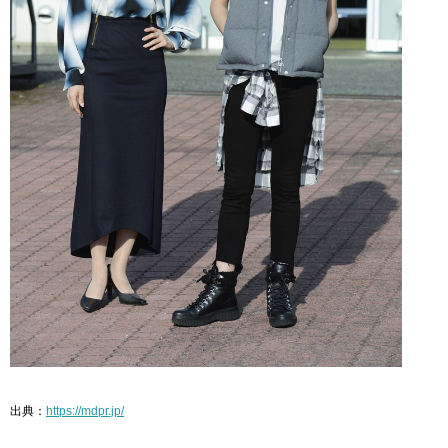
出典：
https://mdpr.jp/