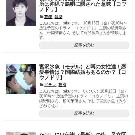
所は沖縄？島唄に隠された意味【コウ
ノドリ】
芸能
,
音楽
こんにちは。takuです。 10月13日（金）夜10時〜
放送予定のドラマ「コウノドリ」 主演の綾野剛さ
ん、松岡茉優さん そして宮沢氷魚さんが登場しま
す。 ...
記事を読む
宮沢氷魚（モデル）と噂の女性達！恋
愛事情は？国際結婚もあるのか？【コ
ウノドリ】
ドラマ
,
芸能
こんにちは。takuです。 いよいよ 10月13日（金）
夜10時〜 放送予定のドラマ「コウノドリ」 主演の
綾野剛さん、松岡茉優さん そして宮沢氷魚（みや
ざわ ひお） ...
記事を読む
たけしには伝説（最低）の街、足立区