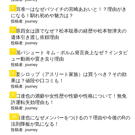
岡田准一はなぜバツイチの宮崎あおいと！？理由がき
になる！馴れ初めや魅力は？
投稿者:
journey
麻原四女は誰でなぜ？松本聡香の経歴や松本智津夫の
遺体引き渡し依頼理由
投稿者:
journey
韓国パシュート キム・ボルム発言炎上なぜ？インタビ
ュー動画や置き去り理由
投稿者:
journey
生姜シロップ（アスリート家族）は買うべき？その効
果は？値段や口コミも！
投稿者:
journey
山口達也の酒癖や女性歴や性癖や性格について！無免
許運転失効理由も！
投稿者:
journey
山口達也になぜメンバーをつけるの？理由や今後のRの
法則降板が気になる！
投稿者:
journey