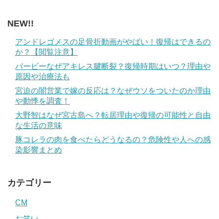
NEW!!
アンドレゴメスの足骨折動画がやばい！復帰はできるの
か？【閲覧注意】
バービーなぜアキレス腱断裂？復帰時期はいつ？理由や
原因や治療法も
宮迫の闇営業で嫁の反応は？なぜウソをついたのか理由
や動悸を調査！
大野智はなぜ宮古島へ？転居理由や復帰の可能性と自由
な生活の意味
豚コレラの肉を食べたらどうなるの？危険性や人への感
染影響まとめ
カテゴリー
CM
お笑い