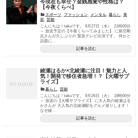
今現在も幸せ？金銭感覚や性格は？
【今夜くらべ】
スポーツ
,
ファッション
,
メンタル
,
暮らし
,
美
容
,
芸能
こんにちは！takuです。 9月27日（水） 21時00分
～ 放送予定の【今夜くらべてみました】 に新庄剛
志さんが久しぶりの 緊急テレビ出演です。 何かと
話題に...
記事を読む
綾瀬はるか×北綾瀬に注目！魅力と人
気！開発で移住者急増！？【火曜サプ
ライズ】
暮らし
,
芸能
こんにちは！takuです。 9月26日（火） 19時00分
～ 放送の【火曜サプライズ】 に大人気の綾瀬はる
かさんが 大人気の北綾瀬駅をグルメ巡りします！
なぜ綾...
記事を読む