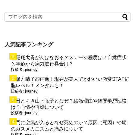
人気記事ランキング
中尾翔太胃がんはなおる？ステージ程度は？自覚症状
と年齢から病気進行具合は？
投稿者:
journey
小保方晴子顔画像！現在が美人でかわいい激変STAP細
胞レベル！メンタルも！
投稿者:
journey
前田ともき山下弘子となぜ？結婚理由や経歴学歴性格
は？心情や再婚について
投稿者:
journey
肛門に空気が入るとなぜ死ぬのか？原因（死因）や腸
のガスメカニズムと痛みについて
投稿者:
journey