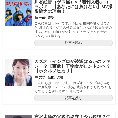
川谷絵音（ゲス極）×『週刊文春』コ
ラボ？！【あなたには負けない】MV撮
影協力の理由！
芸能
,
音楽
こんにちは。takuです。 何かと世間を騒がせてき
た 川谷絵音（ゲスの極み乙女）さんが 10日配信の
【あなたには負けない】 のミュージックビデオ
（MV）の 撮影を...
記事を読む
カズオ・イシグロが綾瀬はるかのファ
ン！？【画像】干物女がロンドンへ？
【ホタルノヒカリ】
文学
,
芸能
,
読書
こんにちは。takuです。 カズオ・イシグロさんが
この度見事にノーベル賞を 受賞されましたね！ お
めでとうございます！ そして奇...
記事を読む
宮沢氷魚の父親の現在！今も現役？住