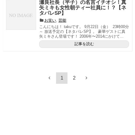
瀬良社長（平子）の名言イチオシ！真
矢ミキも女性朝ティー社員に！？【ネ
タパレSP】
お笑い
,
芸能
こんにちは！ takuです。 9月22日（金） 23時00分
～ 放送予定の【ネタパレSP】。 豪華ゲストに真
矢ミキさん登場です！ 2006年〜2014にかけて...
記事を読む
1
2