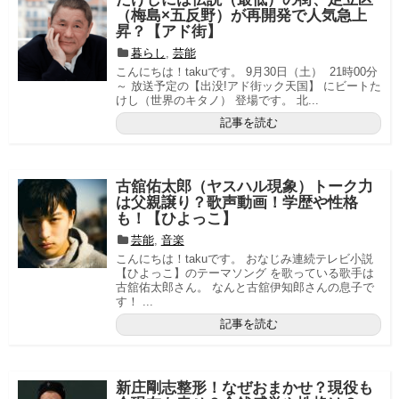
（梅島×五反野）が再開発で人気急上
昇？【アド街】
暮らし
,
芸能
こんにちは！takuです。 9月30日（土） 21時00分
～ 放送予定の【出没!アド街ック天国】 にビートた
けし（世界のキタノ） 登場です。 北...
記事を読む
古舘佑太郎（ヤスハル現象）トーク力
は父親譲り？歌声動画！学歴や性格
も！【ひよっこ】
芸能
,
音楽
こんにちは！takuです。 おなじみ連続テレビ小説
【ひよっこ】のテーマソング を歌っている歌手は
古舘佑太郎さん。 なんと古舘伊知郎さんの息子で
す！ ...
記事を読む
新庄剛志整形！なぜおまかせ？現役も