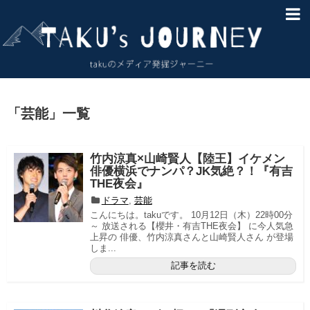
HOME
About
サイトマップ
「
芸能
」
一覧
お問い合わせ
竹内涼真×山崎賢人【陸王】イケメン
免責事項
俳優横浜でナンパ？JK気絶？！『有吉
THE夜会』
ドラマ
,
芸能
こんにちは。takuです。 10月12日（木）22時00分
～ 放送される【櫻井・有吉THE夜会】 に今人気急
上昇の 俳優、竹内涼真さんと山崎賢人さん が登場
しま...
記事を読む