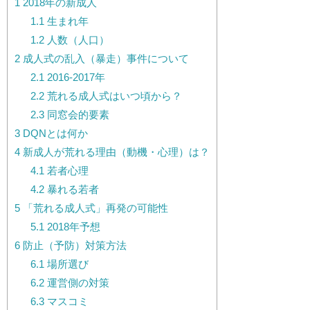
1
2018年の新成人
1.1
生まれ年
1.2
人数（人口）
2
成人式の乱入（暴走）事件について
2.1
2016-2017年
2.2
荒れる成人式はいつ頃から？
2.3
同窓会的要素
3
DQNとは何か
4
新成人が荒れる理由（動機・心理）は？
4.1
若者心理
4.2
暴れる若者
5
「荒れる成人式」再発の可能性
5.1
2018年予想
6
防止（予防）対策方法
6.1
場所選び
6.2
運営側の対策
6.3
マスコミ