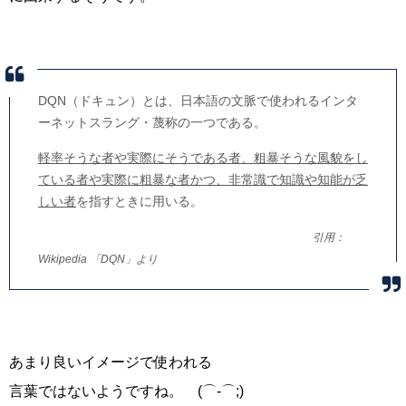
DQN（ドキュン）とは、日本語の文脈で使われるインタ
ーネットスラング・蔑称の一つである。
軽率そうな者や実際にそうである者、粗暴そうな風貌をし
ている者や実際に粗暴な者かつ、非常識で知識や知能が乏
しい者
を指すときに用いる。
引用：
Wikipedia 「DQN」より
あまり良いイメージで使われる
言葉ではないようですね。 (⌒-⌒;)