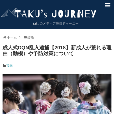
HOME
About
サイトマップ
ホーム
芸能
成人式DQN乱入逮捕【2018】新成人が荒れる理
お問い合わせ
由（動機）や予防対策について
免責事項
芸能