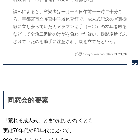
調べによると、容疑者は一月十五日午前十一時二十分ご
ろ、宇都宮市立雀宮中学校体育館で、成人式記念の写真撮
影に立ち会っていたカメラマン助手（三〇）の左耳を殴る
などして全治二週間のけがを負わせた疑い。撮影場所でふ
ざけていたのを助手に注意され、腹を立てたという。
引用：https://news.yahoo.co.jp/
同窓会的要素
「荒れる成人式」とまではいかなくとも
実は70年代や80年代に比べて、