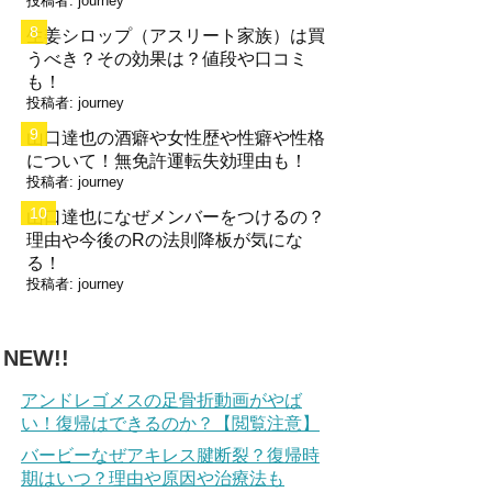
投稿者:
journey
生姜シロップ（アスリート家族）は買
うべき？その効果は？値段や口コミ
も！
投稿者:
journey
山口達也の酒癖や女性歴や性癖や性格
について！無免許運転失効理由も！
投稿者:
journey
山口達也になぜメンバーをつけるの？
理由や今後のRの法則降板が気にな
る！
投稿者:
journey
NEW!!
アンドレゴメスの足骨折動画がやば
い！復帰はできるのか？【閲覧注意】
バービーなぜアキレス腱断裂？復帰時
期はいつ？理由や原因や治療法も