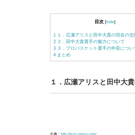
目次
[
hide
]
1
１．広瀬アリスと田中大貴の現在の交
2
２．田中大貴選手の魅力について
3
３．プロバスケット選手の年収につい
4
まとめ
１．広瀬アリスと田中大貴
出典：
http://buzz-press.com/