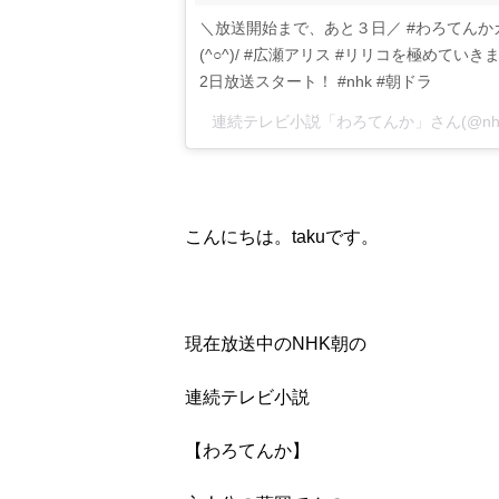
＼放送開始まで、あと３日／ #わろてんか
(^○^)/ #広瀬アリス #リリコを極めていき
2日放送スタート！ #nhk #朝ドラ
こんにちは。takuです。
現在放送中のNHK朝の
連続テレビ小説
【わろてんか】