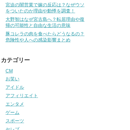
宮迫の闇営業で嫁の反応は？なぜウソ
をついたのか理由や動悸を調査！
大野智はなぜ宮古島へ？転居理由や復
帰の可能性と自由な生活の意味
豚コレラの肉を食べたらどうなるの？
危険性や人への感染影響まとめ
カテゴリー
CM
お笑い
アイドル
アフィリエイト
エンタメ
ゲーム
スポーツ
セレブ