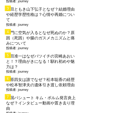
投稿者:
journey
前田ともき山下弘子となぜ？結婚理由
や経歴学歴性格は？心情や再婚につい
て
投稿者:
journey
肛門に空気が入るとなぜ死ぬのか？原
因（死因）や腸のガスメカニズムと痛
みについて
投稿者:
journey
岡田准一はなぜバツイチの宮崎あおい
と！？理由がきになる！馴れ初めや魅
力は？
投稿者:
journey
麻原四女は誰でなぜ？松本聡香の経歴
や松本智津夫の遺体引き渡し依頼理由
投稿者:
journey
韓国パシュート キム・ボルム発言炎上
なぜ？インタビュー動画や置き去り理
由