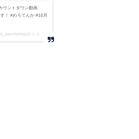
カウントダウン動画
ます！ #わろてんか #10月
連続テレビ小説「わろてんか」さん(@nhk_warotenka)がシェアした投稿 –
2017 9月 28 7:30午後 PDT