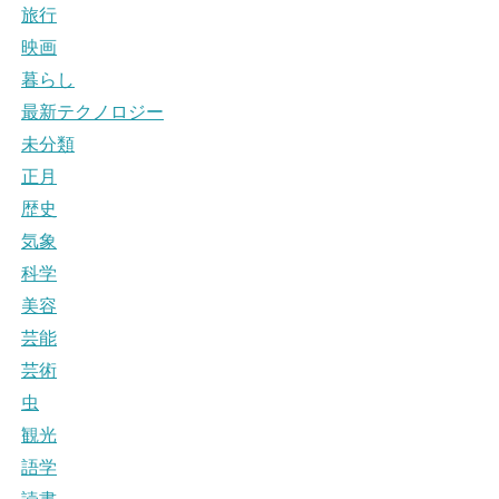
旅行
映画
暮らし
最新テクノロジー
未分類
正月
歴史
気象
科学
美容
芸能
芸術
虫
観光
語学