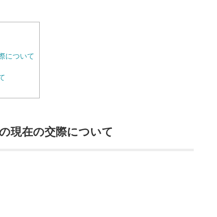
際について
て
の現在の交際について