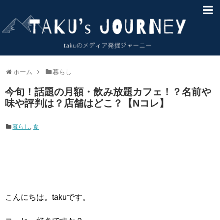
HOME
About
サイトマップ
ホーム
暮らし
今旬！話題の月額・飲み放題カフェ！？名前や
お問い合わせ
味や評判は？店舗はどこ？【Nコレ】
免責事項
暮らし
,
食
こんにちは。takuです。