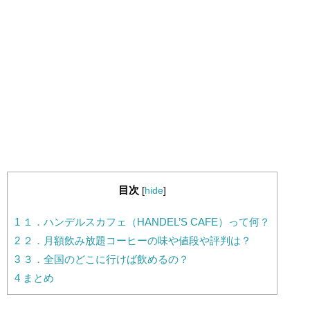
目次
[
hide
]
1
１．ハンデルスカフェ（HANDEL’S CAFE）って何？
2
２．月額飲み放題コーヒーの味や値段や評判は？
3
３．全国のどこに行けば飲めるの？
4
まとめ