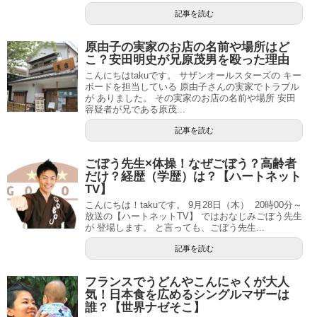
記事を読む
原由子の実家のお店の名前や場所はど
こ？安田明史が兄原茂男を殴った理由
こんにちはtakuです。 サザンオールスターズの キー
ボードを担当している 原由子さんの実家でトラブル
が ありました。 その実家のお店の名前や場所 安田
容疑者が兄である原茂...
記事を読む
ごぼう先生×体操！なぜごぼう？高齢者
だけ？経歴（学歴）は？【ハートネット
TV】
こんにちは！takuです。 9月28日（木） 20時00分～
放送の【ハートネットTV】 ではおなじみごぼう先生
が 登場します。 と言っても、ごぼう先生...
記事を読む
フランスでうどんやこんにゃくが大人
気！日本食を広めるシングルマザーは
誰？【世界ナゼそこ】