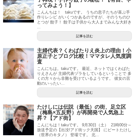
ってみよう！】
こんんちは！ takuです。 うちの息子たちが喜ぶ手
作りレシピ がいくつかあるのですが、そのうちのひ
とつが 餃子！ 餃子は子供から大人までみんな大好き
...
記事を読む
主婦代表？くわばたりえ炎上の理由！小
原正子とブログ比較！ママタレ人気度調
査
こんにちは。takuです。 最近、ネットではくわばた
りえさんが 主婦代表ヅラをしているということで 多
くの方々から非難を受けているようです。 彼女の言
動のいったい...
記事を読む
たけしには伝説（最低）の街、足立区
（梅島×五反野）が再開発で人気急上
昇？【アド街】
こんにちは！takuです。 9月30日（土） 21時00分～
放送予定の【出没!アド街ック天国】 にビートたけし
（世界のキタノ） 登場です。 北...