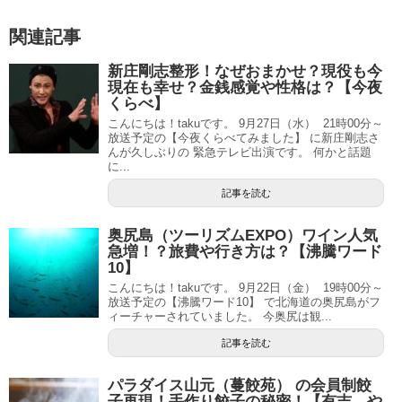
関連記事
新庄剛志整形！なぜおまかせ？現役も今
現在も幸せ？金銭感覚や性格は？【今夜
くらべ】
こんにちは！takuです。 9月27日（水） 21時00分～
放送予定の【今夜くらべてみました】 に新庄剛志さ
んが久しぶりの 緊急テレビ出演です。 何かと話題
に...
記事を読む
奥尻島（ツーリズムEXPO）ワイン人気
急増！？旅費や行き方は？【沸騰ワード
10】
こんにちは！takuです。 9月22日（金） 19時00分～
放送予定の【沸騰ワード10】 で北海道の奥尻島がフ
ィーチャーされていました。 今奥尻は観...
記事を読む
パラダイス山元（蔓餃苑） の会員制餃
子再現！手作り餃子の秘密！【有吉、や