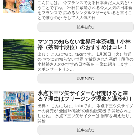
こんにちは。 今フランスである日本食だ大人気とい
うことですね。 26日に放送される今大人気の日本食
をフランスで 広めるシングルマザーがいると言うこ
とで誰なのか そして大人気の日...
記事を読む
マツコの知らない世界日本茶4選！小林
裕（茶師十段位）のおすすめはコレ！
出典： こんにちは。takuです。 1月30日（火）放送
の マツコの知らない世界 で放送された茶師十段位の
小林裕さんのおすすめ日本茶を 一挙に紹介します！
スポンサードリン...
記事を読む
氷点下三ツ矢サイダーなぜ開けると凍
る？理由はフリージング現象と過冷却！
出典： こんにちは。takuです。 氷点下三ツ矢サイダ
ーの発売が 全国150箇所の自動販売機で 開始されま
したね。 氷点下三ツ矢サイダーは 衝撃を与えたり、
開栓...
記事を読む