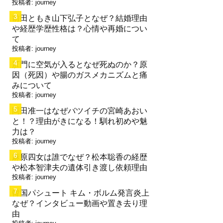
投稿者:
journey
前田ともき山下弘子となぜ？結婚理由
や経歴学歴性格は？心情や再婚につい
て
投稿者:
journey
肛門に空気が入るとなぜ死ぬのか？原
因（死因）や腸のガスメカニズムと痛
みについて
投稿者:
journey
岡田准一はなぜバツイチの宮崎あおい
と！？理由がきになる！馴れ初めや魅
力は？
投稿者:
journey
麻原四女は誰でなぜ？松本聡香の経歴
や松本智津夫の遺体引き渡し依頼理由
投稿者:
journey
韓国パシュート キム・ボルム発言炎上
なぜ？インタビュー動画や置き去り理
由