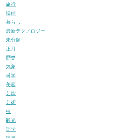
旅行
映画
暮らし
最新テクノロジー
未分類
正月
歴史
気象
科学
美容
芸能
芸術
虫
観光
語学