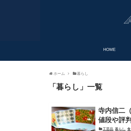
HOME
ホーム
暮らし
「
暮らし
」
一覧
寺内信二
値段や評判
工芸品
,
暮らし
,
食