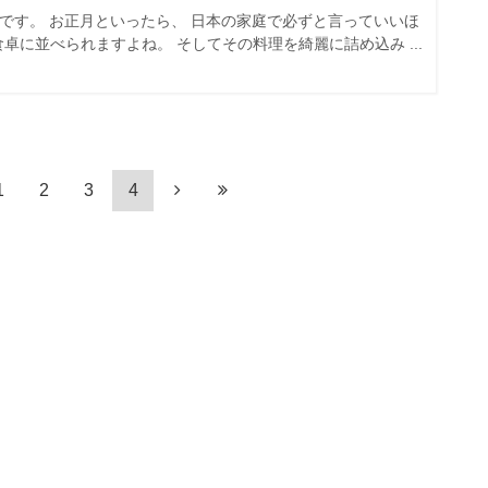
kuです。 お正月といったら、 日本の家庭で必ずと言っていいほ
食卓に並べられますよね。 そしてその料理を綺麗に詰め込み ...
1
2
3
4