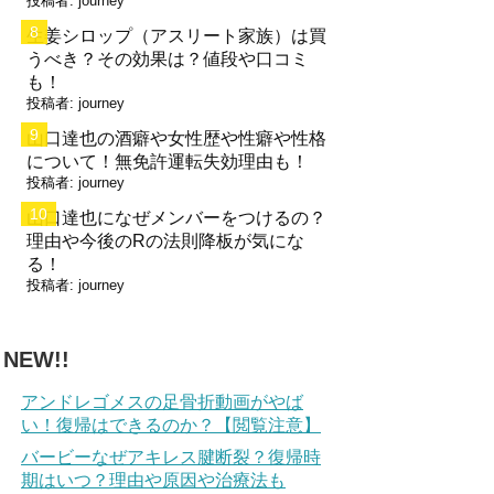
投稿者:
journey
生姜シロップ（アスリート家族）は買
うべき？その効果は？値段や口コミ
も！
投稿者:
journey
山口達也の酒癖や女性歴や性癖や性格
について！無免許運転失効理由も！
投稿者:
journey
山口達也になぜメンバーをつけるの？
理由や今後のRの法則降板が気にな
る！
投稿者:
journey
NEW!!
アンドレゴメスの足骨折動画がやば
い！復帰はできるのか？【閲覧注意】
バービーなぜアキレス腱断裂？復帰時
期はいつ？理由や原因や治療法も