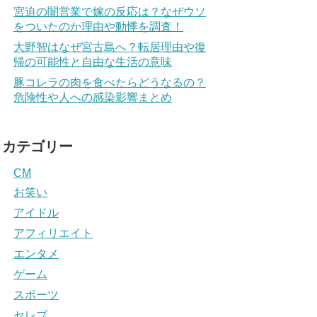
宮迫の闇営業で嫁の反応は？なぜウソ
をついたのか理由や動悸を調査！
大野智はなぜ宮古島へ？転居理由や復
帰の可能性と自由な生活の意味
豚コレラの肉を食べたらどうなるの？
危険性や人への感染影響まとめ
カテゴリー
CM
お笑い
アイドル
アフィリエイト
エンタメ
ゲーム
スポーツ
セレブ