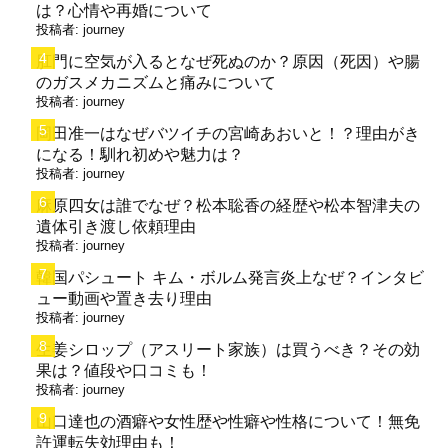
は？心情や再婚について
投稿者:
journey
肛門に空気が入るとなぜ死ぬのか？原因（死因）や腸
のガスメカニズムと痛みについて
投稿者:
journey
岡田准一はなぜバツイチの宮崎あおいと！？理由がき
になる！馴れ初めや魅力は？
投稿者:
journey
麻原四女は誰でなぜ？松本聡香の経歴や松本智津夫の
遺体引き渡し依頼理由
投稿者:
journey
韓国パシュート キム・ボルム発言炎上なぜ？インタビ
ュー動画や置き去り理由
投稿者:
journey
生姜シロップ（アスリート家族）は買うべき？その効
果は？値段や口コミも！
投稿者:
journey
山口達也の酒癖や女性歴や性癖や性格について！無免
許運転失効理由も！