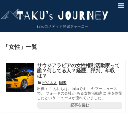
HOME
About
サイトマップ
「
女性
」
一覧
お問い合わせ
サウジアラビアの女性権利活動家って
免責事項
誰？何してる人？経歴、評判、年収
は？
ビジネス
,
国際
出典： こんにちは。takuです。 ヤフーニュース
で、 フォードの会社が ある女性活動家に 車を贈呈
したという ニュースが流れていました。 ...
記事を読む