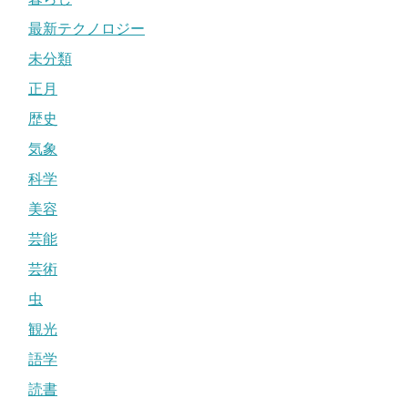
最新テクノロジー
未分類
正月
歴史
気象
科学
美容
芸能
芸術
虫
観光
語学
読書