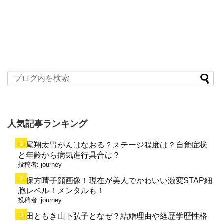
人気記事ランキング
中尾翔太胃がんはなおる？ステージ程度は？自覚症状
と年齢から病気進行具合は？
投稿者:
journey
小保方晴子顔画像！現在が美人でかわいい激変STAP細
胞レベル！メンタルも！
投稿者:
journey
前田ともき山下弘子となぜ？結婚理由や経歴学歴性格