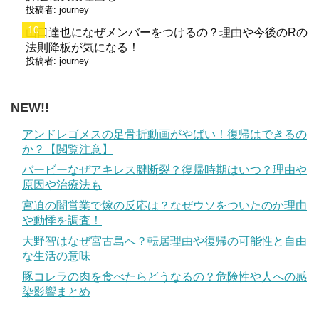
投稿者:
journey
山口達也になぜメンバーをつけるの？理由や今後のRの
法則降板が気になる！
投稿者:
journey
NEW!!
アンドレゴメスの足骨折動画がやばい！復帰はできるの
か？【閲覧注意】
バービーなぜアキレス腱断裂？復帰時期はいつ？理由や
原因や治療法も
宮迫の闇営業で嫁の反応は？なぜウソをついたのか理由
や動悸を調査！
大野智はなぜ宮古島へ？転居理由や復帰の可能性と自由
な生活の意味
豚コレラの肉を食べたらどうなるの？危険性や人への感
染影響まとめ