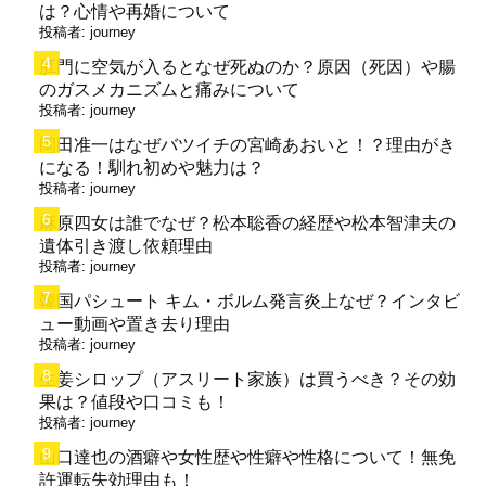
は？心情や再婚について
投稿者:
journey
肛門に空気が入るとなぜ死ぬのか？原因（死因）や腸
のガスメカニズムと痛みについて
投稿者:
journey
岡田准一はなぜバツイチの宮崎あおいと！？理由がき
になる！馴れ初めや魅力は？
投稿者:
journey
麻原四女は誰でなぜ？松本聡香の経歴や松本智津夫の
遺体引き渡し依頼理由
投稿者:
journey
韓国パシュート キム・ボルム発言炎上なぜ？インタビ
ュー動画や置き去り理由
投稿者:
journey
生姜シロップ（アスリート家族）は買うべき？その効
果は？値段や口コミも！
投稿者:
journey
山口達也の酒癖や女性歴や性癖や性格について！無免
許運転失効理由も！