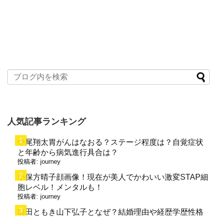
人気記事ランキング
中尾翔太胃がんはなおる？ステージ程度は？自覚症状
と年齢から病気進行具合は？
投稿者:
journey
小保方晴子顔画像！現在が美人でかわいい激変STAP細
胞レベル！メンタルも！
投稿者:
journey
前田ともき山下弘子となぜ？結婚理由や経歴学歴性格