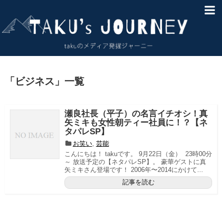
HOME
About
サイトマップ
「
ビジネス
」
一覧
お問い合わせ
瀬良社長（平子）の名言イチオシ！真
免責事項
矢ミキも女性朝ティー社員に！？【ネ
タパレSP】
お笑い
,
芸能
こんにちは！ takuです。 9月22日（金） 23時00分
～ 放送予定の【ネタパレSP】。 豪華ゲストに真
矢ミキさん登場です！ 2006年〜2014にかけて...
記事を読む