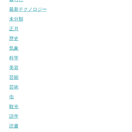
最新テクノロジー
未分類
正月
歴史
気象
科学
美容
芸能
芸術
虫
観光
語学
読書