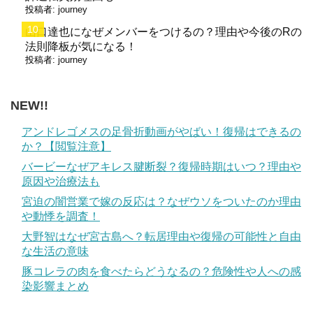
投稿者:
journey
山口達也になぜメンバーをつけるの？理由や今後のRの
法則降板が気になる！
投稿者:
journey
NEW!!
アンドレゴメスの足骨折動画がやばい！復帰はできるの
か？【閲覧注意】
バービーなぜアキレス腱断裂？復帰時期はいつ？理由や
原因や治療法も
宮迫の闇営業で嫁の反応は？なぜウソをついたのか理由
や動悸を調査！
大野智はなぜ宮古島へ？転居理由や復帰の可能性と自由
な生活の意味
豚コレラの肉を食べたらどうなるの？危険性や人への感
染影響まとめ