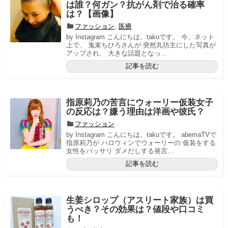
は誰？何ガン？抗がん剤で治る確率
は？【画像】
ファッション
,
医療
by Instagram こんにちは。takuです。 今、ネット
上で、 鬼束ちひろさんが 突然丸坊主にした写真が
アップされ、 大きな話題となっ...
記事を読む
指原莉乃の苦言にウォーリー仮装女子
の反応は？嫌う理由は洋画や彼氏？
ファッション
by Instagram こんにちは。takuです。 abemaTVで
指原莉乃が ハロウィンでウォーリーの 仮装をする
女性をバッサリ ダメだしする発言...
記事を読む
生姜シロップ（アスリート家族）は買
うべき？その効果は？値段や口コミ
も！