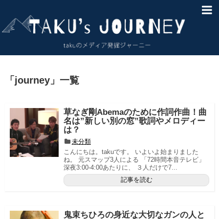
HOME
About
サイトマップ
「
journey
」
一覧
お問い合わせ
草なぎ剛Abemaのために作詞作曲！曲
免責事項
名は”新しい別の窓”歌詞やメロディー
は？
未分類
こんにちは。takuです。 いよいよ始まりました
ね。 元スマップ3人による 「72時間本音テレビ」
深夜3:00-4:00あたりに、 ３人だけで7...
記事を読む
鬼束ちひろの身近な大切なガンの人と