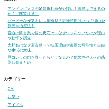
アンドレゴメスの足骨折動画がやばい！復帰はできるの
か？【閲覧注意】
バービーなぜアキレス腱断裂？復帰時期はいつ？理由や
原因や治療法も
宮迫の闇営業で嫁の反応は？なぜウソをついたのか理由
や動悸を調査！
大野智はなぜ宮古島へ？転居理由や復帰の可能性と自由
な生活の意味
豚コレラの肉を食べたらどうなるの？危険性や人への感
染影響まとめ
カテゴリー
CM
お笑い
アイドル