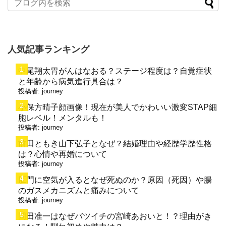
人気記事ランキング
中尾翔太胃がんはなおる？ステージ程度は？自覚症状
と年齢から病気進行具合は？
投稿者:
journey
小保方晴子顔画像！現在が美人でかわいい激変STAP細
胞レベル！メンタルも！
投稿者:
journey
前田ともき山下弘子となぜ？結婚理由や経歴学歴性格
は？心情や再婚について
投稿者:
journey
肛門に空気が入るとなぜ死ぬのか？原因（死因）や腸
のガスメカニズムと痛みについて
投稿者:
journey
岡田准一はなぜバツイチの宮崎あおいと！？理由がき