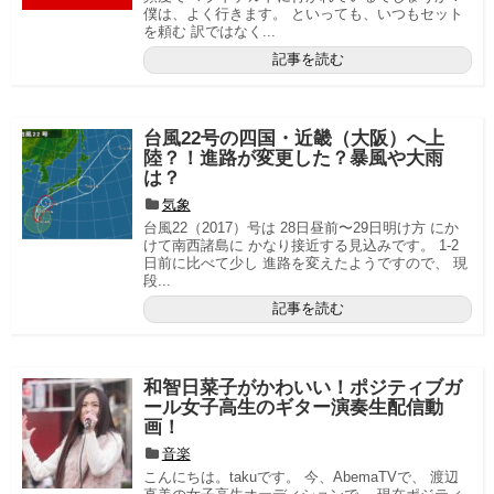
僕は、よく行きます。 といっても、いつもセット
を頼む 訳ではなく...
記事を読む
台風22号の四国・近畿（大阪）へ上
陸？！進路が変更した？暴風や大雨
は？
気象
台風22（2017）号は 28日昼前〜29日明け方 にか
けて南西諸島に かなり接近する見込みです。 1-2
日前に比べて少し 進路を変えたようですので、 現
段...
記事を読む
和智日菜子がかわいい！ポジティブガ
ール女子高生のギター演奏生配信動
画！
音楽
こんにちは。takuです。 今、AbemaTVで、 渡辺