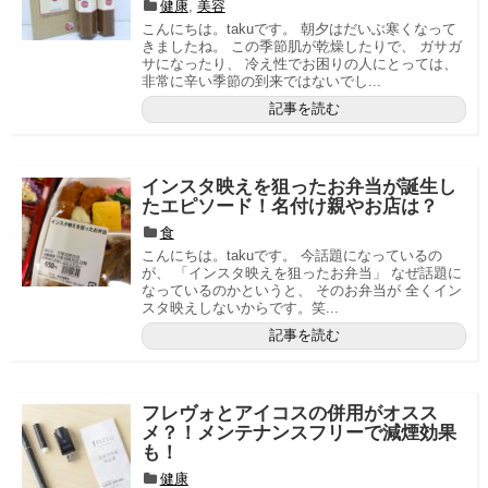
健康
,
美容
こんにちは。takuです。 朝夕はだいぶ寒くなって
きましたね。 この季節肌が乾燥したりで、 ガサガ
サになったり、 冷え性でお困りの人にとっては、
非常に辛い季節の到来ではないでし...
記事を読む
インスタ映えを狙ったお弁当が誕生し
たエピソード！名付け親やお店は？
食
こんにちは。takuです。 今話題になっているの
が、 「インスタ映えを狙ったお弁当」 なぜ話題に
なっているのかというと、 そのお弁当が 全くイン
スタ映えしないからです。笑...
記事を読む
フレヴォとアイコスの併用がオスス
メ？！メンテナンスフリーで減煙効果
も！
健康