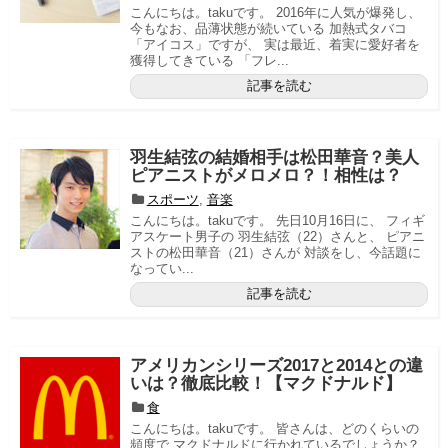
こんにちは。takuです。 2016年に人気が爆発し、
今もなお、品薄状態が続いている 加熱式タバコ
「アイコス」ですが、 実は最近、着実に愛好者を
獲得してきている 「フレ...
記事を読む
羽生結弦の結婚相手は松田華音？美人
ピアニストがメロメロ？！相性は？
スポーツ
,
音楽
こんにちは。takuです。 先日10月16日に、 フィギ
アスケート男子の 羽生結弦（22）さんと、 ピアニ
ストの松田華音（21）さんが 対談をし、今話題に
なってい...
記事を読む
アメリカンシリーズ2017と2014との違
いは？徹底比較！【マクドナルド】
食
こんにちは。takuです。 皆さんは、どのくらいの
頻度で マクドナルドに行かれているでしょうか？