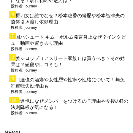
になる！馴れ初めや魅力は？
投稿者:
journey
麻原四女は誰でなぜ？松本聡香の経歴や松本智津夫の
遺体引き渡し依頼理由
投稿者:
journey
韓国パシュート キム・ボルム発言炎上なぜ？インタビ
ュー動画や置き去り理由
投稿者:
journey
生姜シロップ（アスリート家族）は買うべき？その効
果は？値段や口コミも！
投稿者:
journey
山口達也の酒癖や女性歴や性癖や性格について！無免
許運転失効理由も！
投稿者:
journey
山口達也になぜメンバーをつけるの？理由や今後のRの
法則降板が気になる！
投稿者:
journey
NEW!!